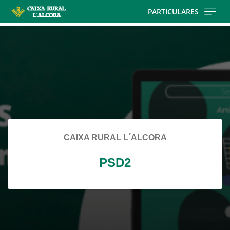
Skip
PARTICULARES
to
Cargando
main
contenido,
contentt
por
favor
espere...
CAIXA RURAL L´ALCORA
PSD2