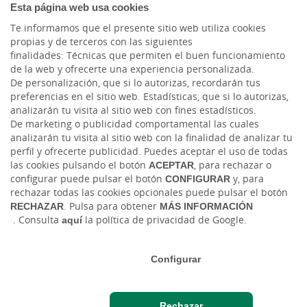
Esta página web usa cookies
Blog ruralvía
Te informamos que el presente sitio web utiliza cookies
Blog Joven In
propias y de terceros con las siguientes
finalidades: Técnicas que permiten el buen funcionamiento
de la web y ofrecerte una experiencia personalizada.
Facebook
De personalización, que si lo autorizas, recordarán tus
preferencias en el sitio web. Estadísticas, que si lo autorizas,
LinkedIn
analizarán tu visita al sitio web con fines estadísticos.
De marketing o publicidad comportamental las cuales
analizarán tu visita al sitio web con la finalidad de analizar tu
perfil y ofrecerte publicidad. Puedes aceptar el uso de todas
las cookies pulsando el botón
ACEPTAR
, para rechazar o
configurar puede pulsar el botón
CONFIGURAR
y, para
rechazar todas las cookies opcionales puede pulsar el botón
RECHAZAR
. Pulsa para obtener
MÁS INFORMACIÓN
. Consulta
aquí
la política de privacidad de Google.
Tablón de anuncios
Aviso legal
Política de cookies
Protección de datos
Ⓒ Ruralvía, Caja Rural San José de Alcora, S.C.C.V., 2026. Todos los derechos reservados
Configurar
Rechazar