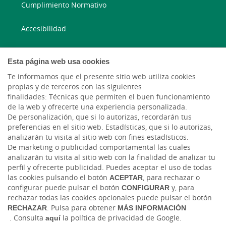
Cumplimiento Normativo
Accesibilidad
Esta página web usa cookies
Blog ruralvía
Te informamos que el presente sitio web utiliza cookies
Blog Joven In
propias y de terceros con las siguientes
finalidades: Técnicas que permiten el buen funcionamiento
de la web y ofrecerte una experiencia personalizada.
Facebook
De personalización, que si lo autorizas, recordarán tus
preferencias en el sitio web. Estadísticas, que si lo autorizas,
LinkedIn
analizarán tu visita al sitio web con fines estadísticos.
De marketing o publicidad comportamental las cuales
analizarán tu visita al sitio web con la finalidad de analizar tu
perfil y ofrecerte publicidad. Puedes aceptar el uso de todas
las cookies pulsando el botón
ACEPTAR
, para rechazar o
configurar puede pulsar el botón
CONFIGURAR
y, para
rechazar todas las cookies opcionales puede pulsar el botón
RECHAZAR
. Pulsa para obtener
MÁS INFORMACIÓN
. Consulta
aquí
la política de privacidad de Google.
Tablón de anuncios
Aviso legal
Política de cookies
Protección de datos