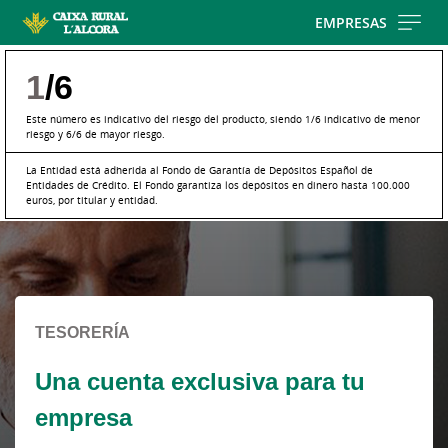
Skip
EMPRESAS
to
main
1
/6
contentt
Este número es indicativo del riesgo del producto, siendo 1/6 indicativo de menor
riesgo y 6/6 de mayor riesgo.
La Entidad está adherida al Fondo de Garantía de Depósitos Español de
Entidades de Crédito. El Fondo garantiza los depósitos en dinero hasta 100.000
euros, por titular y entidad.
Cargando
contenido,
por
favor
espere...
TESORERÍA
Una cuenta exclusiva para tu
empresa