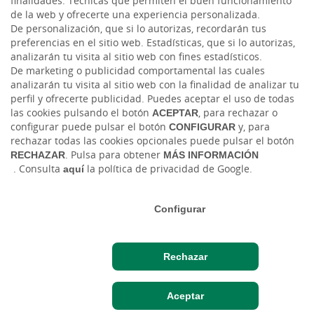
finalidades: Técnicas que permiten el buen funcionamiento
de la web y ofrecerte una experiencia personalizada.
Facebook
De personalización, que si lo autorizas, recordarán tus
preferencias en el sitio web. Estadísticas, que si lo autorizas,
LinkedIn
analizarán tu visita al sitio web con fines estadísticos.
De marketing o publicidad comportamental las cuales
analizarán tu visita al sitio web con la finalidad de analizar tu
perfil y ofrecerte publicidad. Puedes aceptar el uso de todas
las cookies pulsando el botón
ACEPTAR
, para rechazar o
configurar puede pulsar el botón
CONFIGURAR
y, para
rechazar todas las cookies opcionales puede pulsar el botón
RECHAZAR
. Pulsa para obtener
MÁS INFORMACIÓN
. Consulta
aquí
la política de privacidad de Google.
Tablón de anuncios
Aviso legal
Política de cookies
Protección de datos
Ⓒ Ruralvía, Caja Rural San José de Alcora, S.C.C.V., 2026. Todos los derechos reservados
Configurar
Rechazar
Acceso cliente
Aceptar